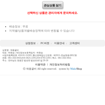
관심상품 담기
선택하신 상품은 관리자에게 문의하세요.
배송정보 : 무료
지역별/상품개별배송정책에 따라 변동될 수 있습니다
상점정보
PC버젼
이용안내
고객센터
상호명 : 재용굴비
대표 : 하현승 | 개인정보보호책임자 : 하현승
사업자등록번호 :410-91-15203 | 통신판매업신고번호 : 제2011-전남영광-0052호
전화 :
061-356-0433,010-3625-2291,010-6793-2291
| 팩스 : 061-356-4455
주소 : 전라남도 영광군 법성면 법성포로1길 29-20
이용약관
ㅣ
개인정보처리방침
ⓒ 재용굴비 All right reserved.
system by
Make
Shop