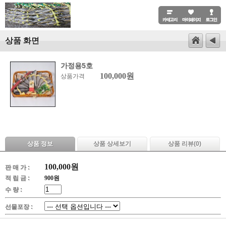
상품 화면
가정용5호
100,000원
상품가격
상품 정보
상품 상세보기
상품 리뷰(
0
)
100,000
원
판 매 가 :
적 립 금 :
900원
수 량 :
선물포장 :