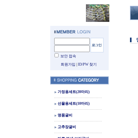
보안 접속
회원가입
|
ID/PW 찾기
가정용세트(20마리)
선물용세트(10마리)
명품굴비
고추장굴비