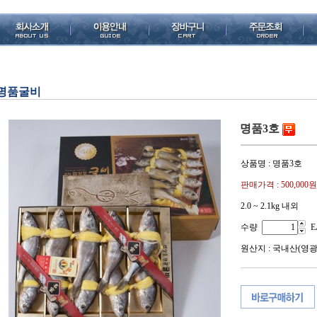
명품굴비
명품3호
상품명 : 명품3호
판매가격 :
500,000원
2.0 ~ 2.1kg 내외
수량
E
원산지 : 국내산(영광