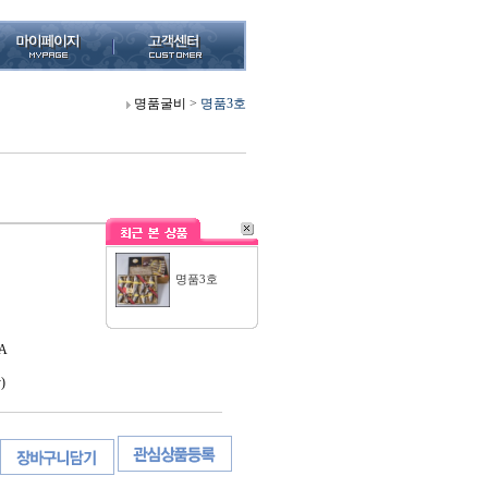
명품굴비
>
명품3호
명품3호
A
)