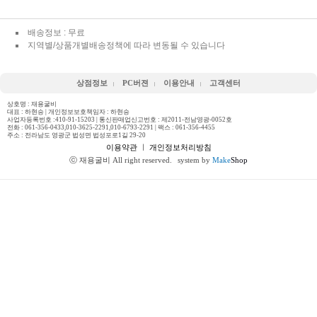
배송정보 : 무료
지역별/상품개별배송정책에 따라 변동될 수 있습니다
상점정보
PC버젼
이용안내
고객센터
상호명 : 재용굴비
대표 : 하현승 | 개인정보보호책임자 : 하현승
사업자등록번호 :410-91-15203 | 통신판매업신고번호 : 제2011-전남영광-0052호
전화 :
061-356-0433,010-3625-2291,010-6793-2291
| 팩스 : 061-356-4455
주소 : 전라남도 영광군 법성면 법성포로1길 29-20
이용약관
ㅣ
개인정보처리방침
ⓒ 재용굴비 All right reserved.
system by
Make
Shop