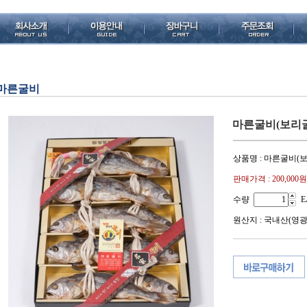
마른굴비
마른굴비(보리굴
상품명 : 마른굴비(
판매가격 :
200,000원
수량
E
원산지 : 국내산(영광