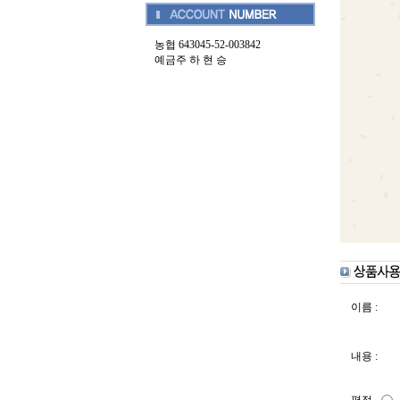
농협 643045-52-003842
예금주 하 현 승
이름 :
내용 :