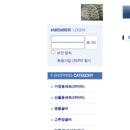
보안 접속
회원가입
|
ID/PW 찾기
가정용세트(20마리)
선물용세트(10마리)
명품굴비
고추장굴비