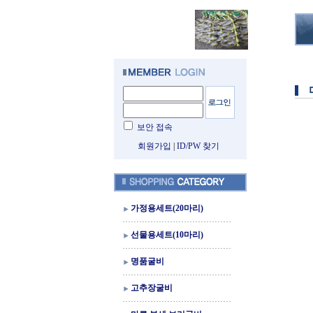
보안 접속
회원가입
|
ID/PW 찾기
가정용세트(20마리)
선물용세트(10마리)
명품굴비
고추장굴비