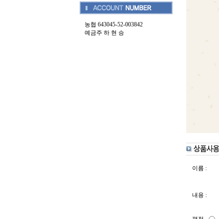
농협 643045-52-003842
예금주 하 현 승
이름 :
내용 :