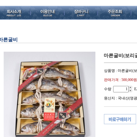
마른굴비
마른굴비(보리굴
상품명 : 마른굴비(
판매가격 :
500,000원
수량
E
원산지 : 국내산(영광