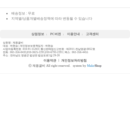
배송정보 : 무료
지역별/상품개별배송정책에 따라 변동될 수 있습니다
상점정보
PC버젼
이용안내
고객센터
상호명 : 재용굴비
대표 : 하현승 | 개인정보보호책임자 : 하현승
사업자등록번호 :410-91-15203 | 통신판매업신고번호 : 제2011-전남영광-0052호
전화 :
061-356-0433,010-3625-2291,010-6793-2291
| 팩스 : 061-356-4455
주소 : 전라남도 영광군 법성면 법성포로1길 29-20
이용약관
ㅣ
개인정보처리방침
ⓒ 재용굴비 All right reserved.
system by
Make
Shop