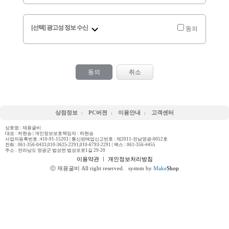
[선택] 광고성 정보 수신
동의
동의
취소
상점정보
PC버젼
이용안내
고객센터
상호명 : 재용굴비
대표 : 하현승 | 개인정보보호책임자 : 하현승
사업자등록번호 :410-91-15203 | 통신판매업신고번호 : 제2011-전남영광-0052호
전화 :
061-356-0433,010-3625-2291,010-6793-2291
| 팩스 : 061-356-4455
주소 : 전라남도 영광군 법성면 법성포로1길 29-20
이용약관
ㅣ
개인정보처리방침
ⓒ 재용굴비 All right reserved.
system by
Make
Shop