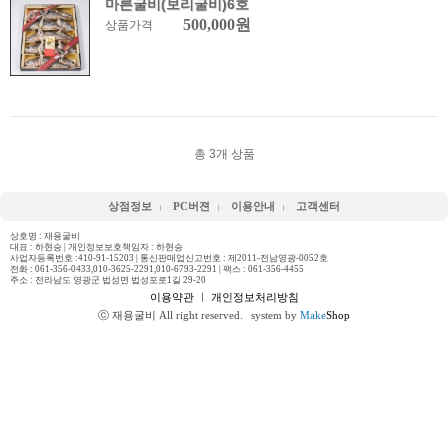
마른굴비(보리굴비)6호
500,000원
상품가격
총
3
개 상품
상점정보
PC버젼
이용안내
고객센터
상호명 : 재용굴비
대표 : 하현승 | 개인정보보호책임자 : 하현승
사업자등록번호 :410-91-15203 | 통신판매업신고번호 : 제2011-전남영광-0052호
전화 :
061-356-0433,010-3625-2291,010-6793-2291
| 팩스 : 061-356-4455
주소 : 전라남도 영광군 법성면 법성포로1길 29-20
이용약관
ㅣ
개인정보처리방침
ⓒ 재용굴비 All right reserved.
system by
Make
Shop