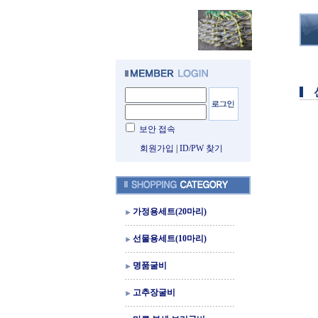
보안 접속
회원가입
|
ID/PW 찾기
가정용세트(20마리)
선물용세트(10마리)
명품굴비
고추장굴비