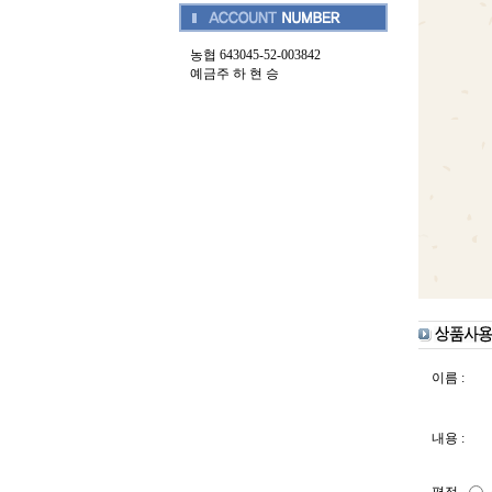
농협 643045-52-003842
예금주 하 현 승
이름 :
내용 :