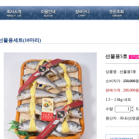
선물용세트(10마리)
선물용5호
상품명 : 선물용5호
소비자가 :
250,000
원
판매가격 :
200,000원
1.5 ~ 1.6kg 내외
수량
E
원산지 : 국내산(영광